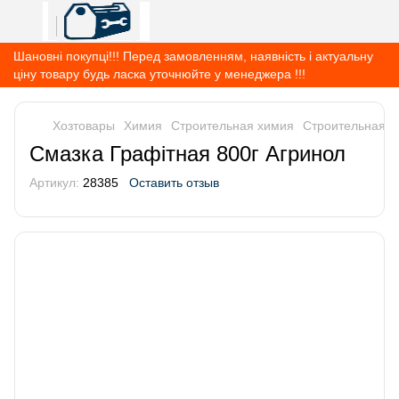
Шановні покупці!!! Перед замовленням, наявність і актуальну
ціну товару будь ласка уточнюйте у менеджера !!!
Хозтовары
Химия
Строительная химия
Строительная 
Смазка Графітная 800г Агринол
Артикул:
28385
Оставить отзыв