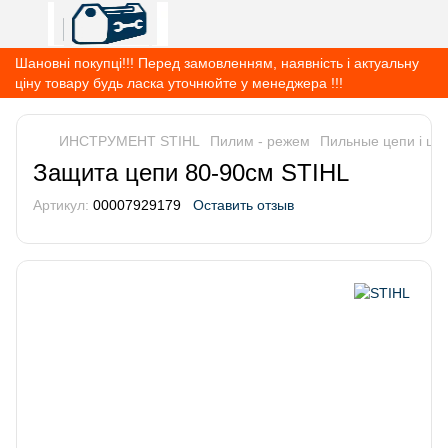
Шановні покупці!!! Перед замовленням, наявність і актуальну
ціну товару будь ласка уточнюйте у менеджера !!!
ИНСТРУМЕНТ STIHL
Пилим - режем
Пильные цепи і ши
Защита цепи 80-90см STIHL
Артикул:
00007929179
Оставить отзыв