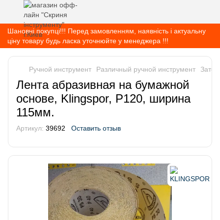
Шановні покупці!!! Перед замовленням, наявність і актуальну
ціну товару будь ласка уточнюйте у менеджера !!!
Ручной инструмент
Различный ручной инструмент
Заточ
Лента абразивная на бумажной
основе, Klingspor, Р120, ширина
115мм.
Артикул:
39692
Оставить отзыв