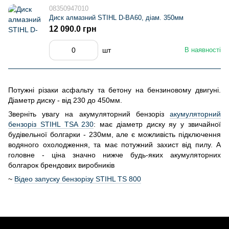
08350947010
Диск алмазний STIHL D-BA60, діам. 350мм
12 090.0 грн
шт
В наявності
Потужні різаки асфальту та бетону на бензиновому двигуні.
Діаметр диску - від 230 до 450мм.
Зверніть увагу на акумуляторний бензоріз
акумуляторний
бензоріз STIHL TSA 230
: має діаметр диску яу у звичайної
будівельної болгарки - 230мм, але є можливість підключення
водяного охолодження, та має потужний захист від пилу. А
головне - ціна значно нижче будь-яких акумуляторних
болгарок брендових виробників
~
Відео запуску бензорізу STIHL TS 800