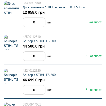
08350907048
Диск алмазний STIHL -spezial В60 d350 мм
12 058.0 грн
шт
В наявності
42500112810
Бензоріз STIHL TS 500i
44 500.0 грн
шт
В наявності
42240112820
Бензоріз STIHL TS 800
46 699.0 грн
шт
В наявності
08350947001