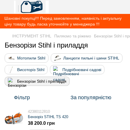
Шановні покупці!!! Перед замовленням, наявність і актуальну
ціну товару будь ласка уточнюйте у менеджера !!!
ІНСТРУМЕНТ STIHL
Пиляємо та ріжемо
Бензорізи Stihl і 
Бензорізи Stihl і приладдя
Мотопили Stihl
Ланцюги пильні і шини STIHL
Висоторіз Stihl
Подрібнювачі садові
Бензорізи Stihl і приладдя
Фільтр
За популярністю
42380112810
Бензоріз STIHL TS 420
38 200.0 грн