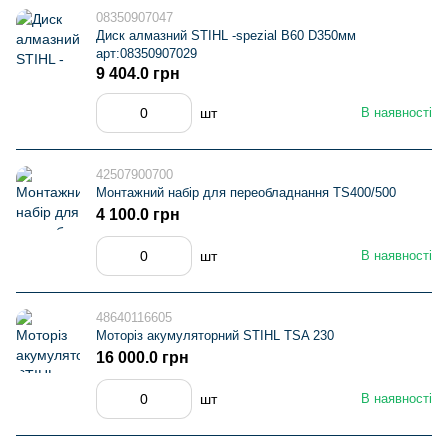
08350907047
Диск алмазний STIHL -spezial В60 D350мм
арт:08350907029
9 404.0 грн
шт
В наявності
42507900700
Монтажний набір для переобладнання TS400/500
4 100.0 грн
шт
В наявності
48640116605
Моторіз акумуляторний STIHL TSA 230
16 000.0 грн
шт
В наявності