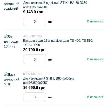
Диск алмазний відрізний STIHL ВА 80 D350
арт:08350947001
9 148.0 грн
шт
В наявності
42017101403
Бак для води 13 л на візок для TS 400, TS 510,
TS 760 Stihl
20 790.0 грн
шт
В наявності
08350907057
Диск алмазний STIHL В80 ф400мм
арт:08350907057
16 690.0 грн
шт
В наявності