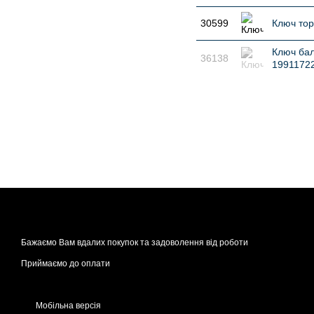
30599
Ключ тор
Ключ бал
36138
1991172
Бажаємо Вам вдалих покупок та задоволення від роботи
Приймаємо до оплати
Мобільна версія