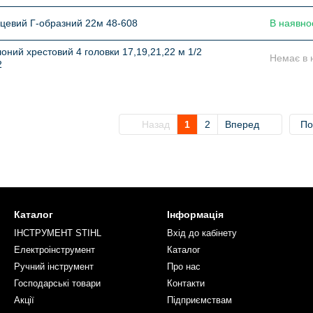
цевий Г-образний 22м 48-608
В наявно
оний хрестовий 4 головки 17,19,21,22 м 1/2
Немає в 
2
Назад
1
2
Вперед
По
Каталог
Інформація
ІНСТРУМЕНТ STIHL
Вхід до кабінету
Електроінструмент
Каталог
Ручний інструмент
Про нас
Господарські товари
Контакти
Акції
Підприємствам