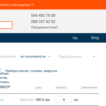
чнюйте у менеджера !!!
044 492 79 38
068 337 82 92
Передзвонити вам?
Вхід
Укр
ортування:
за популярністю
Відображення:
Набори ключів, головок, викруток
вності
Ціна
Кількість
Замовлення
сті
210.0 грн
185.0 грн
шт