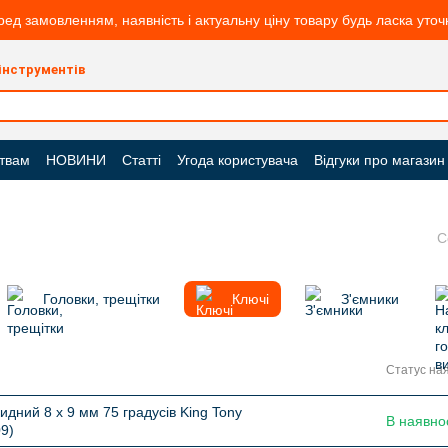
ред замовленням, наявність і актуальну ціну товару будь ласка уто
 інструментів
твам
НОВИНИ
Статті
Угода користувача
Відгуки про магазин
С
Головки, трещітки
Ключі
З'ємники
Статус ная
идний 8 х 9 мм 75 градусів King Tony
В наявно
9)