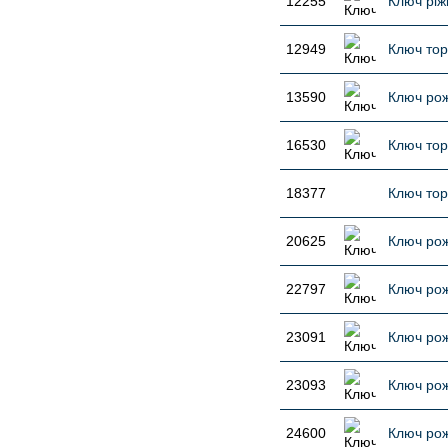
12255
Ключ ріж
12949
Ключ тор
13590
Ключ рож
16530
Ключ тор
18377
Ключ тор
20625
Ключ рож
22797
Ключ рож
23091
Ключ рож
23093
Ключ рож
24600
Ключ рож