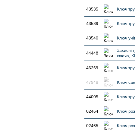
43535
Ключ тру
43539
Ключ тру
43540
Ключ уні
Захисні г
44448
ключа, K
46269
Ключ тру
47948
Ключ сан
44005
Ключ тру
02464
Ключ ро
02465
Ключ рож