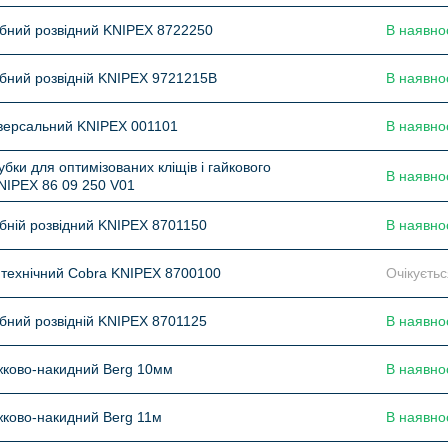
бний розвідний KNIPEX 8722250
В наявно
бний розвідній KNIPEX 9721215В
В наявно
версальний KNIPEX 001101
В наявно
убки для оптимізованих кліщів і гайкового
В наявно
NIPEX 86 09 250 V01
бній розвідний KNIPEX 8701150
В наявно
технічний Cobra KNIPEX 8700100
Очікуєть
бний розвідній KNIPEX 8701125
В наявно
жково-накидний Berg 10мм
В наявно
ково-накидний Berg 11м
В наявно