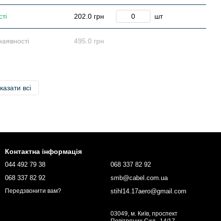
сті
202.0 грн
шт
наявності
495.0 грн
казати всі
Контактна інформація
044 492 79 38
068 337 82 92
068 337 82 92
smb@cabel.com.ua
stihl14.17aero@gmail.com
Передзвонити вам?
03049, м. Київ, проспект