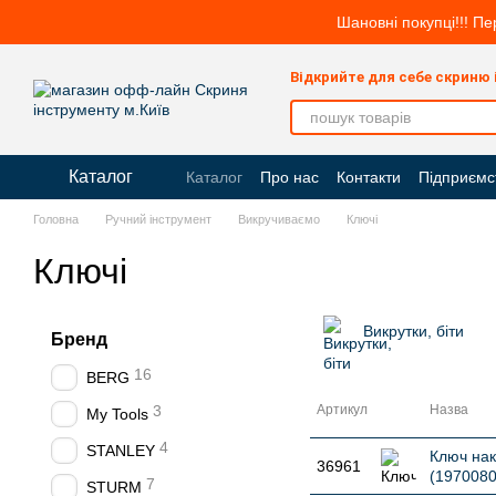
Перейти до основного контенту
Шановні покупці!!! Пе
Відкрийте для себе скриню
Каталог
Каталог
Про нас
Контакти
Підприємс
Головна
Ручний інструмент
Викручиваємо
Ключі
Ключі
Викрутки, біти
Бренд
16
BERG
3
Артикул
Назва
My Tools
4
STANLEY
Ключ нак
36961
(1970080
7
STURM