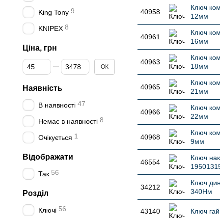
Ключ ком
9
40958
King Tony
12мм
8
KNIPEX
Ключ ком
40961
16мм
Ціна, грн
Ключ ком
40963
Від Ціна, грн
До Ціна, грн
18мм
ОК
Ключ ком
40965
Наявність
21мм
47
В наявності
Ключ ком
40966
22мм
8
Немає в наявності
Ключ ком
1
40968
Очікується
9мм
Відображати
Ключ нак
46554
1950131
56
Так
Ключ дин
34212
340Нм
Розділ
56
Ключі
43140
Ключ гай