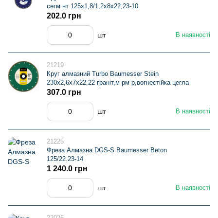
сегм нт 125х1,8/1,2х8х22,23-10
202.0 грн
шт
В наявності
21219
Круг алмазний Turbo Baumesser Stein
230х2,6х7х22,22 граніт,м рм р,вогнестійка цегла
307.0 грн
шт
В наявності
21225
Фреза Алмазна DGS-S Baumesser Beton
125/22.23-14
1 240.0 грн
шт
В наявності
22026