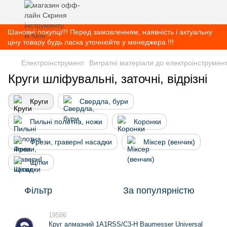
Шановні покупці!!! Перед замовленням, наявність і актуальну
ціну товару будь ласка уточнюйте у менеджера !!!
Електроінструмент
Витратні матеріали до електроінструмен
Круги шліфувальні, заточні, відрізні
Круги
Свердла, бури
Пильні полотна, ножи
Коронки
Фрези, гравернІ насадки
Міксер (венчик)
Щітки
Фільтр
За популярністю
19586
Круг алмазний 1A1RSS/C3-H Baumesser Universal