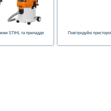
оки STIHL та приладдя
Повітродуйні присторо