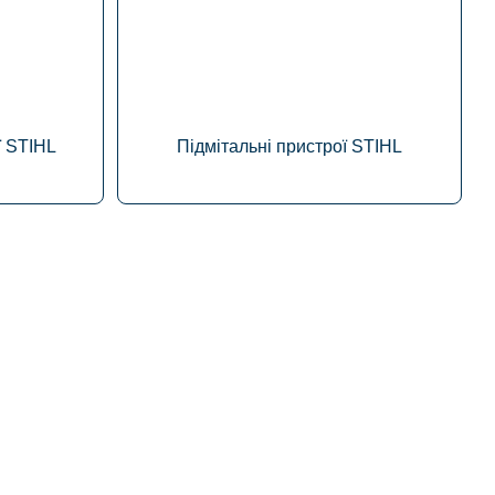
ї STIHL
Підмітальні пристрої STIHL