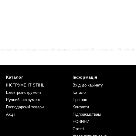
у власних господарствах або великих територій комунальній сфері:
Каталог
Інформація
ІНСТРУМЕНТ STIHL
Вхід до кабінету
Електроінструмент
Каталог
Ручний інструмент
Про нас
Господарські товари
Контакти
Акції
Підприємствам
НОВИНИ
Статті