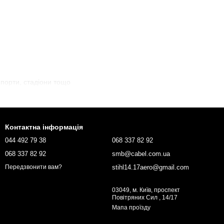
 порти, стадіони тощо
Контактна інформація
044 492 79 38
068 337 82 92
068 337 82 92
smb@cabel.com.ua
stihl14.17aero@gmail.com
Передзвонити вам?
03049, м. Київ, проспект
Повітряних Сил , 14/17
Мапа проїзду