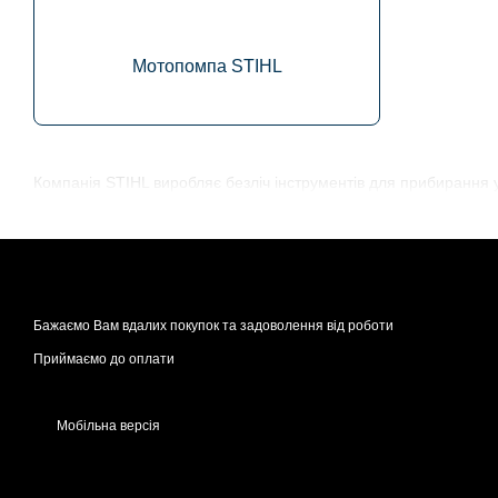
Мотопомпа STIHL
Компанія STIHL виробляє безліч інструментів для прибирання 
Бажаємо Вам вдалих покупок та задоволення від роботи
Приймаємо до оплати
Мобільна версія