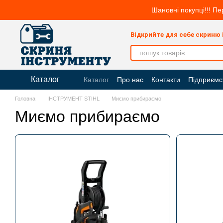
Перейти до основного контенту
Шановні покупці!!! Пе
Відкрийте для себе скриню
Каталог
Каталог
Про нас
Контакти
Підприємс
Головна
ІНСТРУМЕНТ STIHL
Миємо прибираємо
Миємо прибираємо