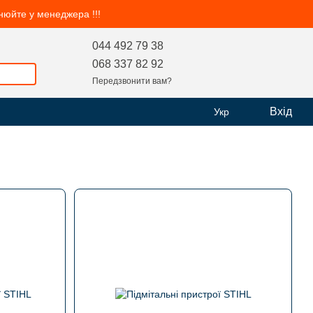
чнюйте у менеджера !!!
044 492 79 38
068 337 82 92
Передзвонити вам?
Вхід
Укр