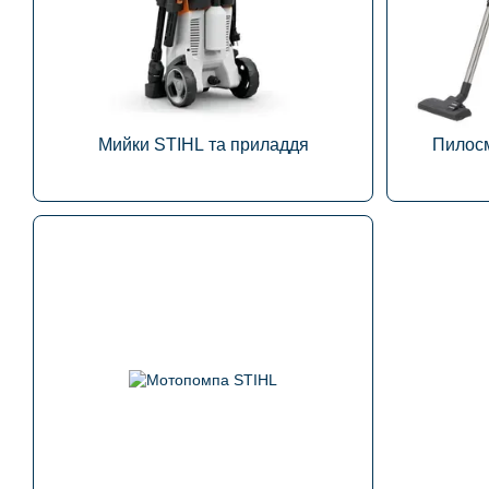
Мийки STIHL та приладдя
Пилосм