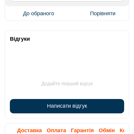
До обраного
Порівняти
Відгуки
Додайте перший відгук
Написати відгук
Доставка
Оплата
Гарантія
Обмін
Конс