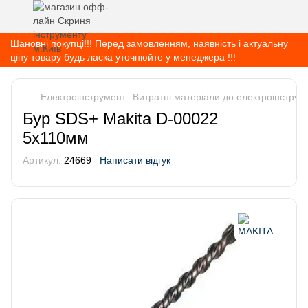
Шановні покупці!!! Перед замовленням, наявність і актуальну
ціну товару будь ласка уточнюйте у менеджера !!!
Електроінструмент
Витратні матеріали до електроінструм
Бур SDS+ Makita D-00022
5х110мм
Артикул:
24669
Написати відгук