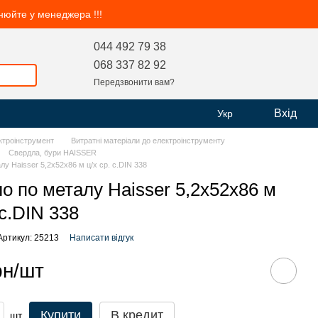
чнюйте у менеджера !!!
044 492 79 38
068 337 82 92
Передзвонити вам?
Вхід
Укр
ктроінструмент
Витратні матеріали до електроінструменту
Свердла, бури HAISSER
у Haisser 5,2х52x86 м ц/х ср. с.DIN 338
о по металу Haisser 5,2х52x86 м
 с.DIN 338
Артикул: 25213
Написати відгук
рн/шт
Купити
В кредит
шт