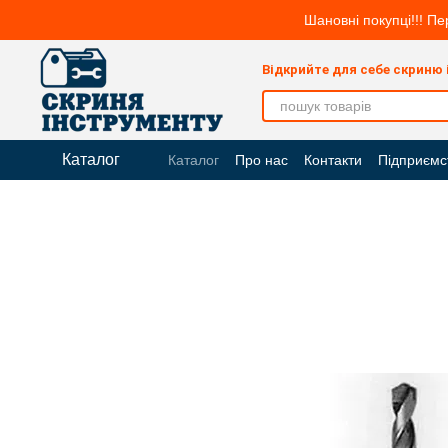
Перейти до основного контенту
Шановні покупці!!! Пе
Відкрийте для себе скриню
Каталог
Каталог
Про нас
Контакти
Підприємс