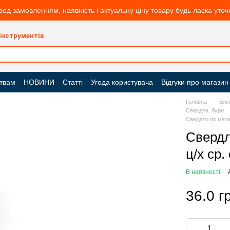
ред замовленням, наявність і актуальну ціну товару будь ласка уто
 інструментів
твам
НОВИНИ
Статті
Угода користувача
Відгуки про магазин
Головна
Еле
Свердла, бури
Свердло по метал
Свердл
ц/х ср.
В наявності
36.0 г