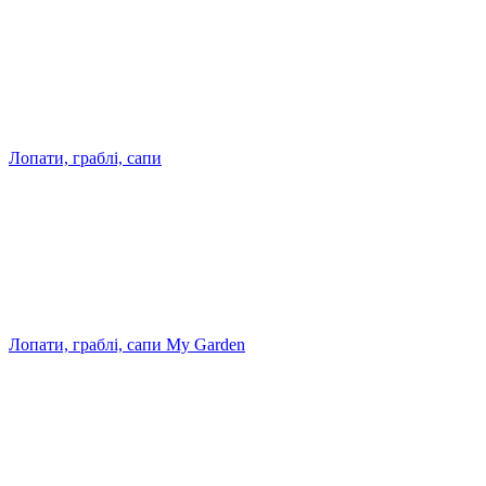
Лопати, граблі, сапи
Лопати, граблі, сапи My Garden