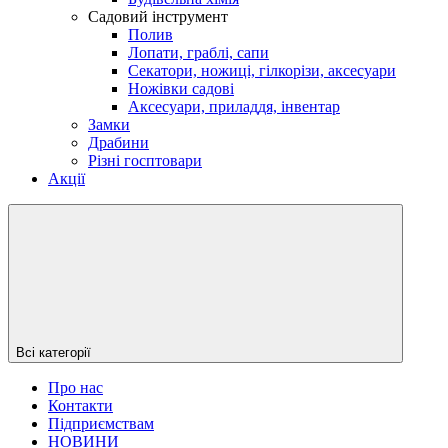
Садовий інструмент
Полив
Лопати, граблі, сапи
Секатори, ножиці, гілкорізи, аксесуари
Ножівки садові
Аксесуари, приладдя, інвентар
Замки
Драбини
Різні госптовари
Акції
Всі категорії
Про нас
Контакти
Підприємствам
НОВИНИ