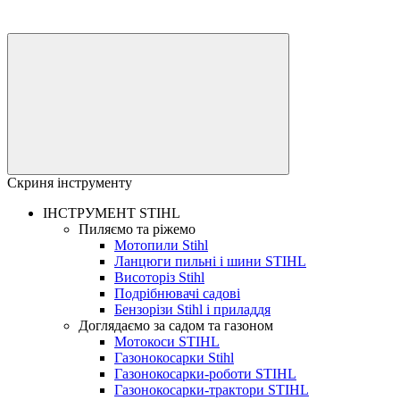
Скриня інструменту
ІНСТРУМЕНТ STIHL
Пиляємо та ріжемо
Мотопили Stihl
Ланцюги пильні і шини STIHL
Висоторіз Stihl
Подрібнювачі садові
Бензорізи Stihl і приладдя
Доглядаємо за садом та газоном
Мотокоси STIHL
Газонокосарки Stihl
Газонокосарки-роботи STIHL
Газонокосарки-трактори STIHL