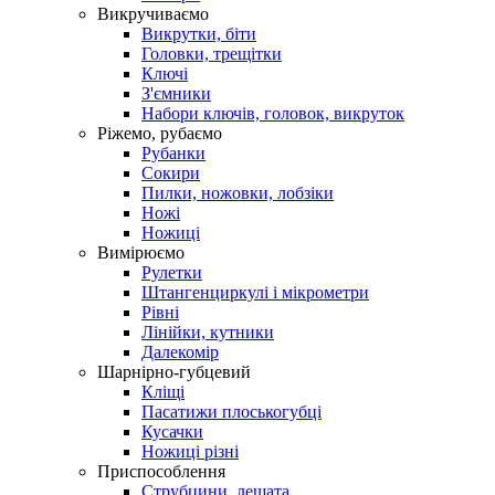
Викручиваємо
Викрутки, біти
Головки, трещітки
Ключі
З'ємники
Набори ключів, головок, викруток
Ріжемо, рубаємо
Рубанки
Сокири
Пилки, ножовки, лобзіки
Ножі
Ножиці
Вимірюємо
Рулетки
Штангенциркулі і мікрометри
Рівні
Лінійки, кутники
Далекомір
Шарнірно-губцевий
Кліщі
Пасатижи плоськогубці
Кусачки
Ножиці різні
Приспособлення
Струбцини, лещата