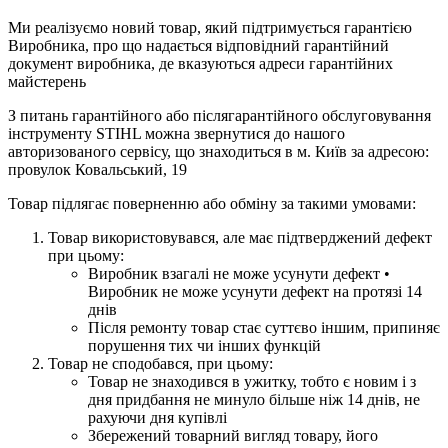
Ми реалізуємо новий товар, який підтримується гарантією
Виробника, про що надається відповідний гарантійний
документ виробника, де вказуються адреси гарантійних
майстерень
З питань гарантійного або післягарантійного обслуговування
інструменту STIHL можна звернутися до нашого
авторизованого сервісу, що знаходиться в м. Київ за адресою:
провулок Ковальський, 19
Товар підлягає поверненню або обміну за такими умовами:
Товар використовувався, але має підтверджений дефект
при цьому:
Виробник взагалі не може усунути дефект •
Виробник не може усунути дефект на протязі 14
днів
Після ремонту товар стає суттєво іншим, припиняє
порушення тих чи інших функцій
Товар не сподобався, при цьому:
Товар не знаходився в ужитку, тобто є новим і з
дня придбання не минуло більше ніж 14 днів, не
рахуючи дня купівлі
Збережений товарний вигляд товару, його