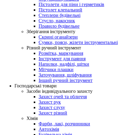
Пістолети для піни і герметиків
Пістолет клепальний
Степлери будівельні
Стусло, накосник
Правило будівельне
Зберігання інструменту
Скрині оганайзери
Сумки, пояси, жілети інструментальні
Різний ручний інструмент
Розмітка, маркування
Інструмент для паяння
Напилки, надфілі, щітки
Мітчики плашки
Заточування, шліфування
Інший ручний інструмент
Господарські товари
Засоби індивідуального захисту
Захист очей та обличчя
Захист рук
Захист слуху
Захист різний
Хімія
Фарби, лакі, розчинники
Автохімія
Будівельна хімія