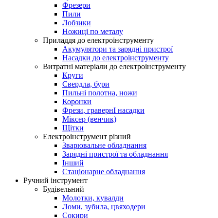
Фрезери
Пили
Лобзики
Ножиці по металу
Приладдя до електроінструменту
Акумулятори та зарядні пристрої
Насадки до електроінструменту
Витратні матеріали до електроінструменту
Круги
Свердла, бури
Пильні полотна, ножи
Коронки
Фрези, гравернІ насадки
Міксер (венчик)
Щітки
Електроінструмент різний
Зварювальне обладнання
Зарядні пристрої та обладнання
Інший
Стаціонарне обладнання
Ручний інструмент
Будівельний
Молотки, кувалди
Ломи, зубила, цвяходери
Сокири