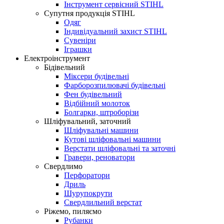
Інструмент сервісний STIHL
Супутня продукція STIHL
Одяг
Індивідуальний захист STIHL
Сувеніри
Іграшки
Електроінструмент
Бідівельний
Міксери будівельні
Фарборозпилювачі будівельні
Фен будівельний
Відбійний молоток
Болгарки, штроборізи
Шліфувальний, заточний
Шліфувальні машини
Кутові шліфовальні машини
Верстати шліфовальні та заточні
Гравери, реноватори
Свердлимо
Перфоратори
Дриль
Шурупокрути
Свердлильний верстат
Ріжемо, пиляємо
Рубанки