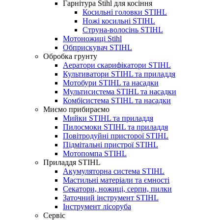
Гарнітура Stihl для косіння
Косильні головки STIHL
Ножі косильні STIHL
Струна-волосінь STIHL
Мотоножиці Stihl
Обприскувач STIHL
Обробка грунту
Аератори скарифікатори STIHL
Культиватори STIHL та приладдя
Мотобури STIHL та насадки
Мультисистема STIHL та насадки
Комбісистема STIHL та насадки
Миємо прибираємо
Мийки STIHL та приладдя
Пилосмоки STIHL та приладдя
Повітродуйні присторої STIHL
Підмітальні пристрої STIHL
Мотопомпа STIHL
Приладдя STIHL
Акумуляторна система STIHL
Мастильні матеріали та ємності
Секатори, ножиці, серпи, пилки
Заточний інструмент STIHL
Інструмент лісоруба
Сервіс