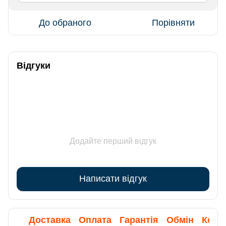
До обраного
Порівняти
Відгуки
Додайте перший відгук
Написати відгук
Доставка
Оплата
Гарантія
Обмін
Конс