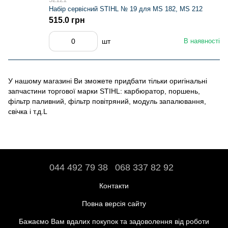
Набір сервісний STIHL № 19 для MS 182, MS 212
515.0 грн
шт
В наявності
У нашому магазині Ви зможете придбати тільки оригінальні
запчастини торгової марки STIHL: карбюратор, поршень,
фільтр паливний, фільтр повітряний, модуль запалювання,
свічка і т.д.L
044 492 79 38
068 337 82 92
Контакти
Повна версія сайту
Бажаємо Вам вдалих покупок та задоволення від роботи