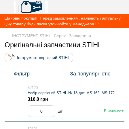
Шановні покупці!!! Перед замовленням, наявність і актуальну
ціну товару будь ласка уточнюйте у менеджера !!!
ІНСТРУМЕНТ STIHL
Сервіс
Запчастини
Оригінальні запчастини STIHL
Інструмент сервісний STIHL
Фільтр
За популярністю
52120
Набір сервісний STIHL № 18 для MS 162, MS 172
316.0 грн
шт
В наявності
52121