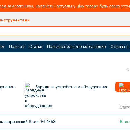
ред замовленням, наявність і актуальну ціну товару будь ласка уто
 инструментами
ям
Новости
Статьи
Пользовательское соглашение
Отзывы о
С
дование
Зарядные устройства и оборудование
Стату
электрический Sturm ET4553
В на