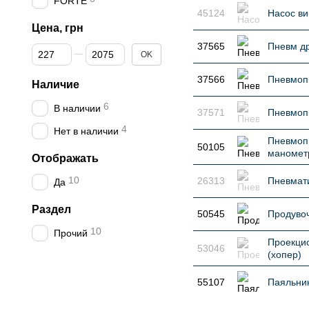
FORTE
45124
Насос в
Цена, грн
37565
Пневм др
От Цена, грн
До Цена, грн
OK
37566
Пневмопи
Наличие
6
В наличии
37571
Пневмоп
4
Нет в наличии
Пневмопи
50105
маномет
Отображать
10
26313
Пневмати
Да
Раздел
50545
Продувоч
10
Прочий
Проекцио
53046
(хопер)
55107
Паяльник