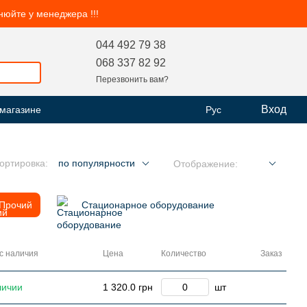
чнюйте у менеджера !!!
044 492 79 38
068 337 82 92
Перезвонить вам?
Вход
 магазине
Рус
ортировка:
по популярности
Отображение:
Прочий
Стационарное оборудование
с наличия
Цена
Количество
Заказ
личии
1 320.0 грн
шт