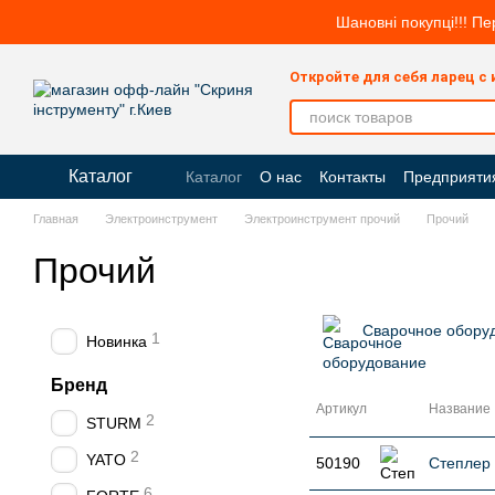
Перейти к основному контенту
Шановні покупці!!! Пе
Откройте для себя ларец с
Каталог
Каталог
О нас
Контакты
Предприяти
Главная
Электроинструмент
Электроинструмент прочий
Прочий
Прочий
Сварочное обору
1
Новинка
Бренд
Артикул
Название
2
STURM
2
YATO
50190
Степлер 
6