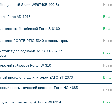
ибрационный Sturm WP9740B 400 Вт
Нет 
ель Forte AD-1018
В на
столет скобозабивной Forte S-6160
В на
истолет FORTE PТІG-5340 с манометром
Нет 
столет для подкачки YATO YT-2370 с
В на
ром
ческий гайковерт Forte IW-310
Нет 
ный пистолет с удлинителем YATO YT-2373
В на
нный пневматический пистолет Forte HG-4685
Нет 
 для пластикових труб Forte WP6314
В на