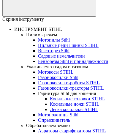
Скриня інструменту
ИНСТРУМЕНТ STIHL
Пилим - режем
Мотопилы Stihl
Пильные цепи і шины STIHL
Высоторез Stihl
Садовые измельчители
Бензорезы Stihl и принадлежности
Ухаживаем за садом и газоном
Мотокосы STIHL
Газонокосилки Stihl
Газонокосилки-роботы STIHL
Газонокосилки-тракторы STIHL
Гарнитура Stihl для кошения
Косильные головки STIHL
Косильные ножи STIHL
Леска косильная STIHL
Мотоножницы Stihl
Опрыскиватель
Обрабатываем землю
Аэраторы скарификаторы STIHL