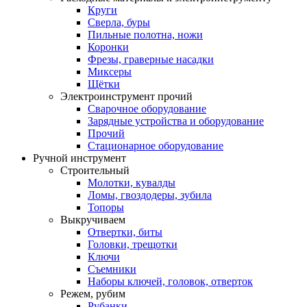
Круги
Сверла, буры
Пильные полотна, ножи
Коронки
Фрезы, граверные насадки
Миксеры
Щётки
Электроинструмент прочий
Сварочное оборудование
Зарядные устройства и оборудование
Прочий
Стационарное оборудование
Ручной инструмент
Строительный
Молотки, кувалды
Ломы, гвоздодеры, зубила
Топоры
Выкручиваем
Отвертки, биты
Головки, трещотки
Ключи
Съемники
Наборы ключей, головок, отверток
Режем, рубим
Рубанки