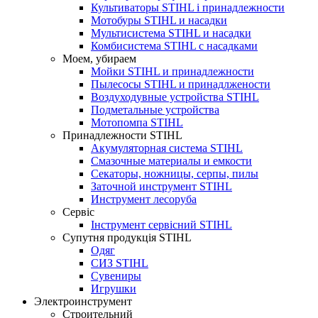
Культиваторы STIHL і принадлежности
Мотобуры STIHL и насадки
Мультисистема STIHL и насадки
Комбисистема STIHL с насадками
Моем, убираем
Мойки STIHL и принадлежности
Пылесосы STIHL и принадлжености
Воздуходувные устройства STIHL
Подметальные устройства
Мотопомпа STIHL
Принадлежности STIHL
Акумуляторная система STIHL
Смазочные материалы и емкости
Секаторы, ножницы, серпы, пилы
Заточной инструмент STIHL
Инструмент лесоруба
Сервіс
Інструмент сервісний STIHL
Супутня продукція STIHL
Одяг
CИЗ STIHL
Сувениры
Игрушки
Электроинструмент
Строительний