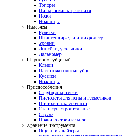
Топоры
Пилы, ножовки, лобзики
Ножи
Ножницы
Измеряем
Рулетки
Штангенциркули и микрометры
Уровни
Линейки, угольники
Дальномер
Шарнирно губцевый
Клещи
Пассатижи плоскогубцы
Кусачки
Ножницы
Приспособления
Струбцины, тиски
Пистолеты для пены и герметиков
Пистолет заклепочный
Степлеры строительные
Стусла
Правило строительное
Хранение инструмента
Ящики оганайзеры