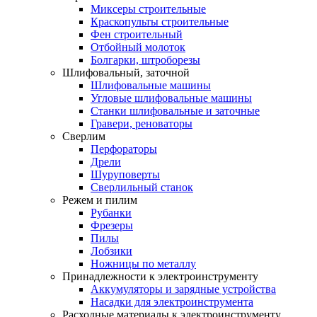
Миксеры строительные
Краскопульты строительные
Фен строительный
Отбойный молоток
Болгарки, штроборезы
Шлифовальный, заточной
Шлифовальные машины
Угловые шлифовальные машины
Станки шлифовальные и заточные
Гравери, реноваторы
Сверлим
Перфораторы
Дрели
Шуруповерты
Сверлильный станок
Режем и пилим
Рубанки
Фрезеры
Пилы
Лобзики
Ножницы по металлу
Принадлежности к электроинструменту
Аккумуляторы и зарядные устройства
Насадки для электроинструмента
Расходные материалы к электроинструменту