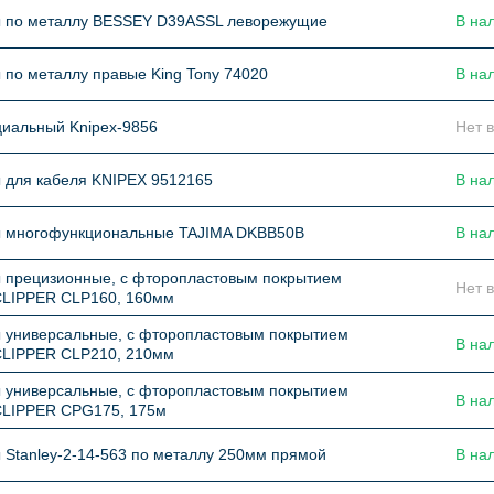
 по металлу BESSEY D39ASSL леворежущие
В на
по металлу правые King Tony 74020
В на
циальный Knipex-9856
Нет 
 для кабеля KNIPEX 9512165
В на
 многофункциональные TAJIMA DKBB50B
В на
 прецизионные, с фторопластовым покрытием
Нет 
CLIPPER CLP160, 160мм
 универсальные, с фторопластовым покрытием
В на
CLIPPER CLP210, 210мм
 универсальные, с фторопластовым покрытием
В на
CLIPPER CPG175, 175м
Stanley-2-14-563 по металлу 250мм прямой
В на