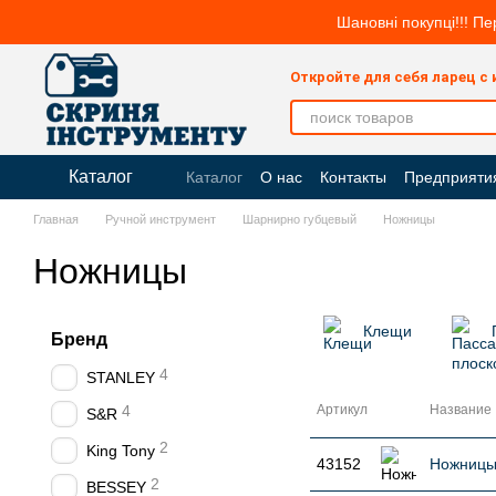
Перейти к основному контенту
Шановні покупці!!! Пе
Откройте для себя ларец с
Каталог
Каталог
О нас
Контакты
Предприяти
Главная
Ручной инструмент
Шарнирно губцевый
Ножницы
Ножницы
Клещи
Бренд
4
STANLEY
4
Артикул
Название
S&R
2
King Tony
43152
Ножницы
2
BESSEY