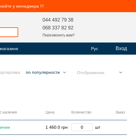
чнюйте у менеджера !!!
044 492 79 38
068 337 82 92
Перезвонить вам?
Вход
 магазине
Рус
ортировка:
по популярности
Отображение:
с наличия
Цена
Количество
Заказ
личии
1 460.0 грн
шт