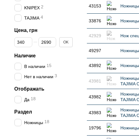
43153
Ножницы
2
KNIPEX
4
TAJIMA
33876
Ножницы 
Цена, грн
42929
Нож спе
От Цена, грн
До Цена, грн
OK
49297
Ножницы
Наличие
15
43892
Ножницы
В наличии
3
Нет в наличии
Ножницы
43981
TAJIMA 
Отображать
Ножницы
43982
18
Да
TAJIMA 
Ножницы
Раздел
43983
TAJIMA 
18
Ножницы
19796
Ножницы 