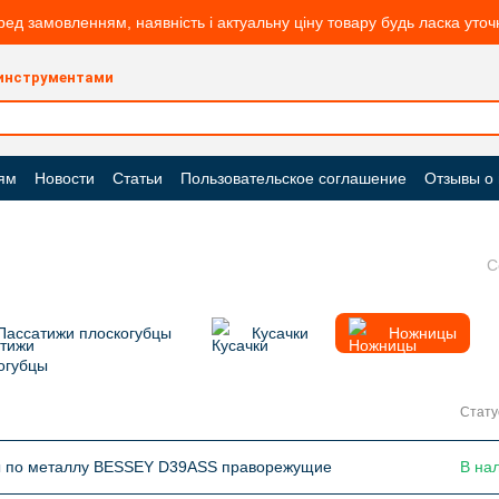
ред замовленням, наявність і актуальну ціну товару будь ласка уто
 инструментами
ям
Новости
Статьи
Пользовательское соглашение
Отзывы о
С
Пассатижи плоскогубцы
Кусачки
Ножницы
Стату
 по металлу BESSEY D39ASS праворежущие
В на