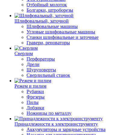
Отбойный молоток
Болгарки, штроборезы
Шлифовальный, заточной
Шлифовальные машины
Угловые шлифовальные машины
Станки шлифовальные и заточные
Гравери, реноваторы
Сверлим
Перфораторы
Дрели
Шуруповерты
Сверлильный станок
Режем и пилим
Рубанки
Фрезеры
Пилы
Лобзики
Ножницы по металлу
Принадлежности к электроинструменту
Аккумуляторы и зарядные устройства
Насадки для электроинструмента