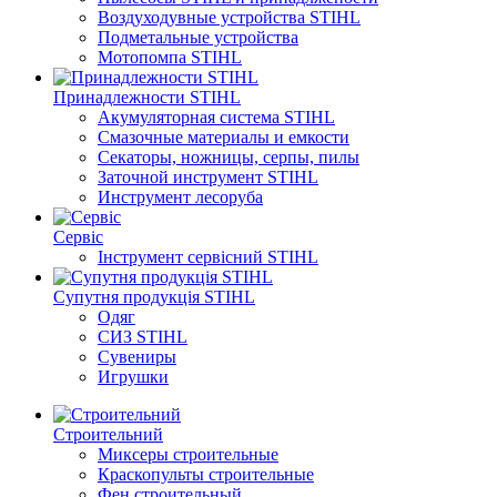
Воздуходувные устройства STIHL
Подметальные устройства
Мотопомпа STIHL
Принадлежности STIHL
Акумуляторная система STIHL
Смазочные материалы и емкости
Секаторы, ножницы, серпы, пилы
Заточной инструмент STIHL
Инструмент лесоруба
Сервіс
Інструмент сервісний STIHL
Супутня продукція STIHL
Одяг
CИЗ STIHL
Сувениры
Игрушки
Строительний
Миксеры строительные
Краскопульты строительные
Фен строительный