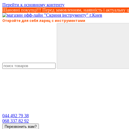
Перейти к основному контенту
Шановні покупці!!! Перед замовленням, наявність і актуальну ц
Откройте для себя ларец с инструментами
044 492 79 38
068 337 82 92
Перезвонить вам?