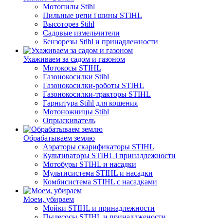
Мотопилы Stihl
Пильные цепи і шины STIHL
Высоторез Stihl
Садовые измельчители
Бензорезы Stihl и принадлежности
Ухаживаем за садом и газоном
Мотокосы STIHL
Газонокосилки Stihl
Газонокосилки-роботы STIHL
Газонокосилки-тракторы STIHL
Гарнитура Stihl для кошения
Мотоножницы Stihl
Опрыскиватель
Обрабатываем землю
Аэраторы скарификаторы STIHL
Культиваторы STIHL і принадлежности
Мотобуры STIHL и насадки
Мультисистема STIHL и насадки
Комбисистема STIHL с насадками
Моем, убираем
Мойки STIHL и принадлежности
Пылесосы STIHL и принадлжености