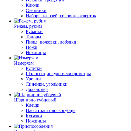
Ключи
Съемники
Наборы ключей, головок, отверток
Режем, рубим
Рубанки
Топоры
Пилы, ножовки, лобзики
Ножи
Ножницы
Измеряем
Рулетки
Штангенциркули и микрометры
Уровни
Линейки, угольники
Дальномер
Шарнирно губцевый
Клещи
Пассатижи плоскогубцы
Кусачки
Ножницы