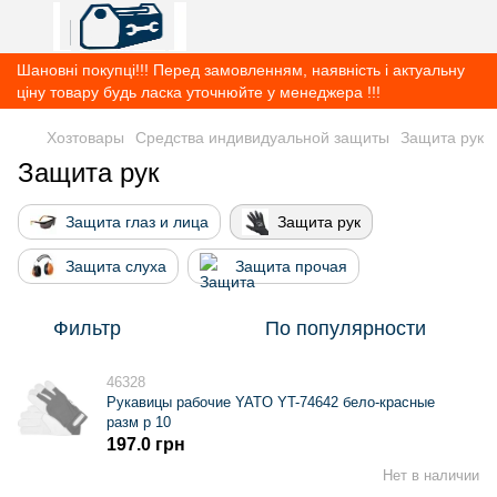
Шановні покупці!!! Перед замовленням, наявність і актуальну
ціну товару будь ласка уточнюйте у менеджера !!!
Хозтовары
Средства индивидуальной защиты
Защита рук
Защита рук
Защита глаз и лица
Защита рук
Защита слуха
Защита прочая
Фильтр
По популярности
46328
Рукавицы рабочие YATO YT-74642 бело-красные
разм р 10
197.0 грн
Нет в наличии