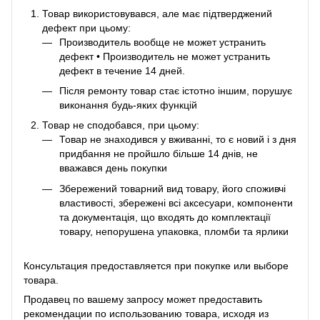
Товар використовувався, але має підтверджений
дефект при цьому:
Производитель вообще не может устранить
дефект • Производитель не может устранить
дефект в течение 14 дней.
Після ремонту товар стає істотно іншим, порушує
виконання будь-яких функцій
Товар не сподобався, при цьому:
Товар не знаходився у вживанні, то є новий і з дня
придбання не пройшло більше 14 днів, не
вважався день покупки
Збережений товарний вид товару, його споживчі
властивості, збережені всі аксесуари, компоненти
та документація, що входять до комплектації
товару, непорушена упаковка, пломби та ярлики
Консультация предоставляется при покупке или выборе
товара.
Продавец по вашему запросу может предоставить
рекомендации по использованию товара, исходя из