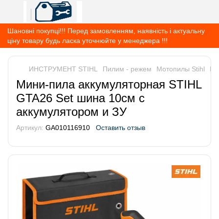
Шановні покупці!!! Перед замовленням, наявність і актуальну
ціну товару будь ласка уточнюйте у менеджера !!!
ИНСТРУМЕНТ STIHL
Пилим - режем
Мотопилы Stihl
Ми
Мини-пила аккумуляторная STIHL
GTA26 Set шина 10см с
аккумулятором и ЗУ
Артикул:
GA010116910
Оставить отзыв