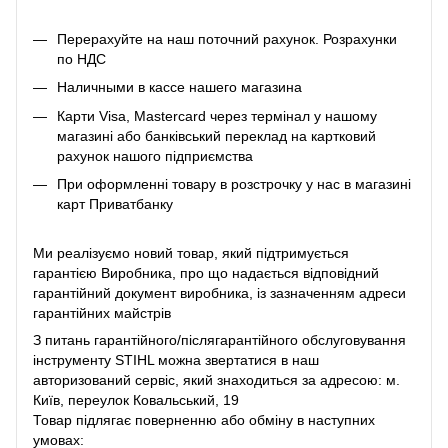
Перерахуйте на наш поточний рахунок. Розрахунки
по НДС
Наличными в кассе нашего магазина
Карти Visa, Mastercard через термінал у нашому
магазині або банківський переклад на картковий
рахунок нашого підприємства
При оформленні товару в розстрочку у нас в магазині
карт Приватбанку
Ми реалізуємо новий товар, який підтримується
гарантією Виробника, про що надається відповідний
гарантійний документ виробника, із зазначенням адреси
гарантійних майстрів
З питань гарантійного/післягарантійного обслуговування
інструменту STIHL можна звертатися в наш
авторизований сервіс, який знаходиться за адресою: м.
Київ, переулок Ковальський, 19
Товар підлягає поверненню або обміну в наступних
умовах: