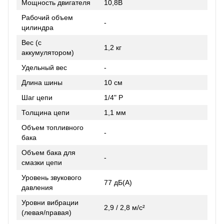
Мощность двигателя
10,8В
Рабочий объем
-
цилиндра
Вес (с
1,2 кг
аккумулятором)
Удельный вес
-
Длина шины
10 см
Шаг цепи
1/4" P
Толщина цепи
1,1 мм
Объем топливного
-
бака
Объем бака для
-
смазки цепи
Уровень звукового
77 дБ(А)
давления
Уровни вибрации
2,9 / 2,8 м/с²
(левая/правая)