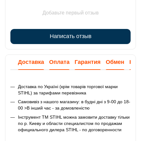
Добавьте первый отзыв
Написать отзыв
Доставка
Оплата
Гарантия
Обмен
Кон
Доставка по Україні (крім товарів торгової марки
STIHL) за тарифами перевізника
Самовивіз з нашого магазину: в будні дні з 9-00 до 18-
00 >В інший час - за домовленістю
Інструмент ТМ STIHL можна замовити доставку тільки
по р. Киеву и области специалистом по продажам
официального дилера STIHL - по договоренности