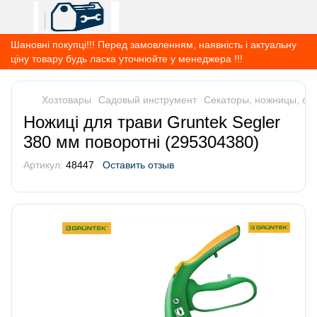
Шановні покупці!!! Перед замовленням, наявність і актуальну
ціну товару будь ласка уточнюйте у менеджера !!!
Хозтовары
Садовый инструмент
Секаторы, ножницы, суч
Ножиці для трави Gruntek Segler
380 мм поворотні (295304380)
Артикул:
48447
Оставить отзыв