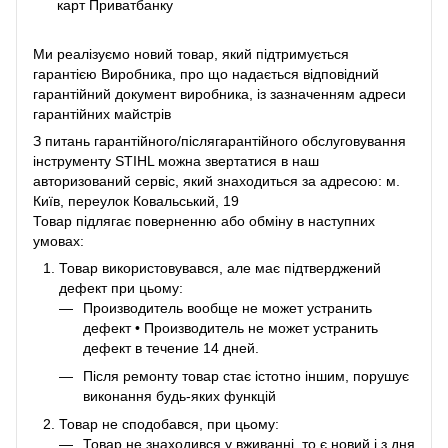
карт Приватбанку
Ми реалізуємо новий товар, який підтримується
гарантією Виробника, про що надається відповідний
гарантійний документ виробника, із зазначенням адреси
гарантійних майстрів
З питань гарантійного/післягарантійного обслуговування
інструменту STIHL можна звертатися в наш
авторизований сервіс, який знаходиться за адресою: м.
Київ, переулок Ковальський, 19
Товар підлягає поверненню або обміну в наступних
умовах:
Товар використовувався, але має підтверджений
дефект при цьому:
Производитель вообще не может устранить
дефект • Производитель не может устранить
дефект в течение 14 дней.
Після ремонту товар стає істотно іншим, порушує
виконання будь-яких функцій
Товар не сподобався, при цьому:
Товар не знаходився у вживанні, то є новий і з дня