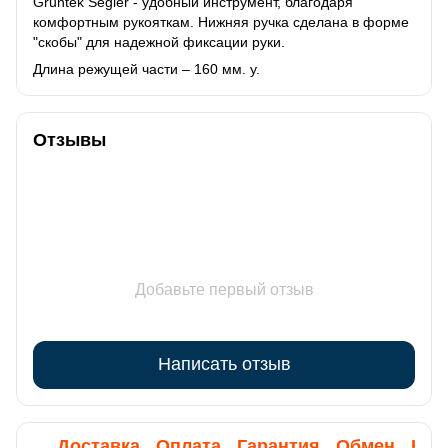
Gruntek Segler - удобный инструмент, благодаря
комфортным рукояткам. Нижняя ручка сделана в форме
"скобы" для надежной фиксации руки.
Длина режущей части – 160 мм. у.
Отзывы
Добавьте первый отзыв
Написать отзыв
Доставка
Оплата
Гарантия
Обмен
Кон